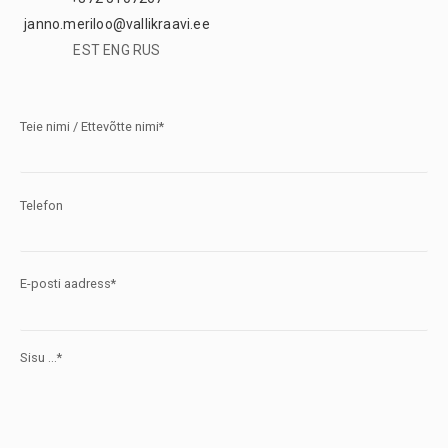
janno.meriloo@vallikraavi.ee
EST ENG RUS
Teie nimi / Ettevõtte nimi*
Telefon
E-posti aadress*
Sisu ...*